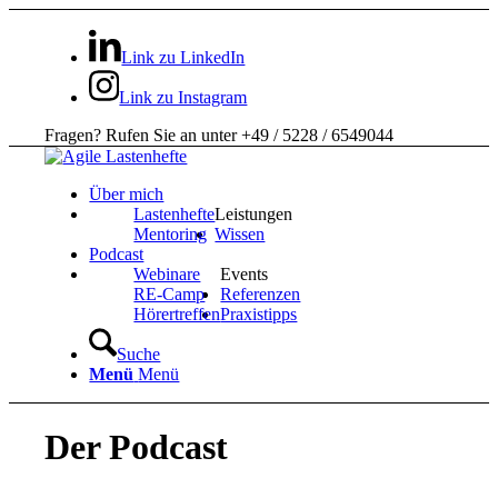
Link zu LinkedIn
Link zu Instagram
Fragen? Rufen Sie an unter +49 / 5228 / 6549044
Über mich
Lastenhefte
Leistungen
Mentoring
Wissen
Podcast
Webinare
Events
RE-Camp
Referenzen
Hörertreffen
Praxistipps
Suche
Menü
Menü
Der Podcast