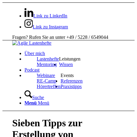
Link zu LinkedIn
Link zu Instagram
Fragen? Rufen Sie an unter +49 / 5228 / 6549044
Über mich
Lastenhefte
Leistungen
Mentoring
Wissen
Podcast
Webinare
Events
RE-Camp
Referenzen
Hörertreffen
Praxistipps
Suche
Menü
Menü
Sieben Tipps zur
Erstellung von