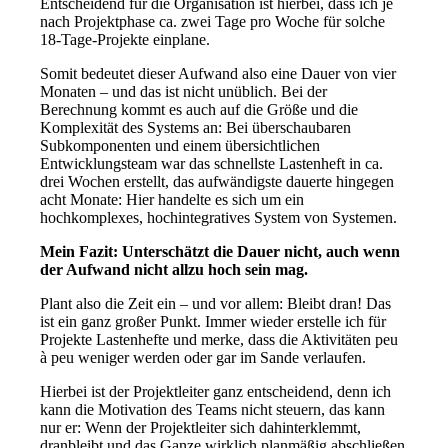
Entscheidend für die Organisation ist hierbei, dass ich je
nach Projektphase ca. zwei Tage pro Woche für solche
18-Tage-Projekte einplane.
Somit bedeutet dieser Aufwand also eine Dauer von vier
Monaten – und das ist nicht unüblich. Bei der
Berechnung kommt es auch auf die Größe und die
Komplexität des Systems an: Bei überschaubaren
Subkomponenten und einem übersichtlichen
Entwicklungsteam war das schnellste Lastenheft in ca.
drei Wochen erstellt, das aufwändigste dauerte hingegen
acht Monate: Hier handelte es sich um ein
hochkomplexes, hochintegratives System von Systemen.
Mein Fazit: Unterschätzt die Dauer nicht, auch wenn
der Aufwand nicht allzu hoch sein mag.
Plant also die Zeit ein – und vor allem: Bleibt dran! Das
ist ein ganz großer Punkt. Immer wieder erstelle ich für
Projekte Lastenhefte und merke, dass die Aktivitäten peu
à peu weniger werden oder gar im Sande verlaufen.
Hierbei ist der Projektleiter ganz entscheidend, denn ich
kann die Motivation des Teams nicht steuern, das kann
nur er: Wenn der Projektleiter sich dahinterklemmt,
dranbleibt und das Ganze wirklich planmäßig abschließen