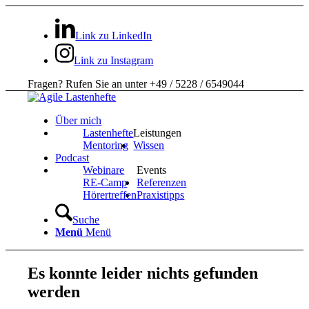
Link zu LinkedIn
Link zu Instagram
Fragen? Rufen Sie an unter +49 / 5228 / 6549044
Über mich
Lastenhefte
Leistungen
Mentoring
Wissen
Podcast
Webinare
Events
RE-Camp
Referenzen
Hörertreffen
Praxistipps
Suche
Menü
Menü
Es konnte leider nichts gefunden
werden