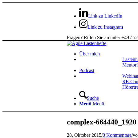
Link zu LinkedIn
Link zu Instagram
Fragen? Rufen Sie an unter +49 / 5
Über mich
Lastenh
Mentor
Podcast
Webina
RE-Ca
Hörertr
Suche
Menü
Menü
complex-664440_1920
28. Oktober 2015
/
0 Kommentare
/
v