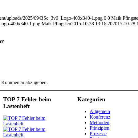
content/uploads/2025/09/BSc_3v0_Logo-400x340-1.png
0
0
Maik Pfingst
_Logo-400x340-1.png
Maik Pfingsten
2015-10-28 13:16:20
2015-10-28 
ar
n Kommentar abzugeben.
TOP 7 Fehler beim
Kategorien
Lastenheft
Allgemein
Konferenz
Methoden
Prinzipien
Prozesse