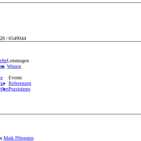
228 / 6549044
efte
Leistungen
ing
Wissen
re
Events
mp
Referenzen
effen
Praxistipps
on
Maik Pfingsten