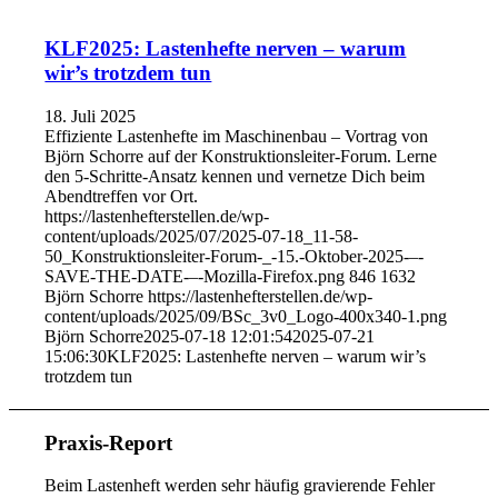
KLF2025: Lastenhefte nerven – warum
wir’s trotzdem tun
18. Juli 2025
Effiziente Lastenhefte im Maschinenbau – Vortrag von
Björn Schorre auf der Konstruktionsleiter-Forum. Lerne
den 5-Schritte-Ansatz kennen und vernetze Dich beim
Abendtreffen vor Ort.
https://lastenhefterstellen.de/wp-
content/uploads/2025/07/2025-07-18_11-58-
50_Konstruktionsleiter-Forum-_-15.-Oktober-2025-–-
SAVE-THE-DATE-–-Mozilla-Firefox.png
846
1632
Björn Schorre
https://lastenhefterstellen.de/wp-
content/uploads/2025/09/BSc_3v0_Logo-400x340-1.png
Björn Schorre
2025-07-18 12:01:54
2025-07-21
15:06:30
KLF2025: Lastenhefte nerven – warum wir’s
trotzdem tun
Praxis-Report
Beim Lastenheft werden sehr häufig gravierende Fehler