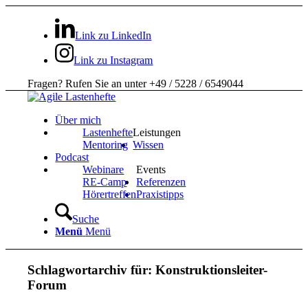
Link zu LinkedIn
Link zu Instagram
Fragen? Rufen Sie an unter +49 / 5228 / 6549044
Über mich
Lastenhefte
Leistungen
Mentoring
Wissen
Podcast
Webinare
Events
RE-Camp
Referenzen
Hörertreffen
Praxistipps
Suche
Menü
Menü
Schlagwortarchiv für:
Konstruktionsleiter-
Forum