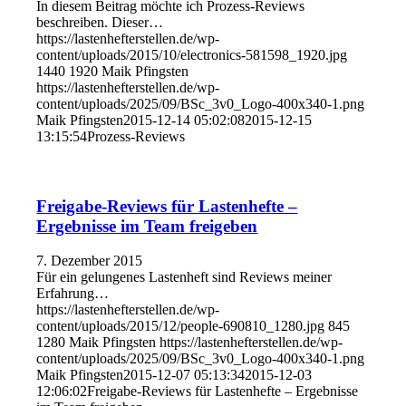
In diesem Beitrag möchte ich Prozess-Reviews
beschreiben. Dieser…
https://lastenhefterstellen.de/wp-
content/uploads/2015/10/electronics-581598_1920.jpg
1440
1920
Maik Pfingsten
https://lastenhefterstellen.de/wp-
content/uploads/2025/09/BSc_3v0_Logo-400x340-1.png
Maik Pfingsten
2015-12-14 05:02:08
2015-12-15
13:15:54
Prozess-Reviews
Freigabe-Reviews für Lastenhefte –
Ergebnisse im Team freigeben
7. Dezember 2015
Für ein gelungenes Lastenheft sind Reviews meiner
Erfahrung…
https://lastenhefterstellen.de/wp-
content/uploads/2015/12/people-690810_1280.jpg
845
1280
Maik Pfingsten
https://lastenhefterstellen.de/wp-
content/uploads/2025/09/BSc_3v0_Logo-400x340-1.png
Maik Pfingsten
2015-12-07 05:13:34
2015-12-03
12:06:02
Freigabe-Reviews für Lastenhefte – Ergebnisse