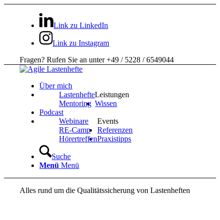
Link zu LinkedIn
Link zu Instagram
Fragen? Rufen Sie an unter +49 / 5228 / 6549044
Über mich
Lastenhefte
Leistungen
Mentoring
Wissen
Podcast
Webinare
Events
RE-Camp
Referenzen
Hörertreffen
Praxistipps
Suche
Menü
Menü
Alles rund um die Qualitätssicherung von Lastenheften