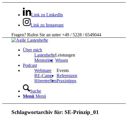
Link zu LinkedIn
Link zu Instagram
Fragen? Rufen Sie an unter +49 / 5228 / 6549044
Über mich
Lastenhefte
Leistungen
Mentoring
Wissen
Podcast
Webinare
Events
RE-Camp
Referenzen
Hörertreffen
Praxistipps
Suche
Menü
Menü
Schlagwortarchiv für:
SE-Prinzip_01