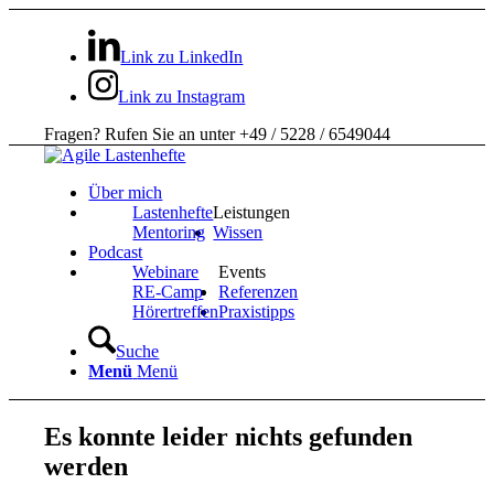
Link zu LinkedIn
Link zu Instagram
Fragen? Rufen Sie an unter +49 / 5228 / 6549044
Über mich
Lastenhefte
Leistungen
Mentoring
Wissen
Podcast
Webinare
Events
RE-Camp
Referenzen
Hörertreffen
Praxistipps
Suche
Menü
Menü
Es konnte leider nichts gefunden
werden