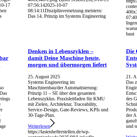
https:
10-17
07:56:14
2025-10-07
conte
hen
08:14:11
Disziplinvernetzung meistern:
400x
s
Das 14. Prinzip im Systems Engineering
07:40
Ingen
waru
baut
Denken in Lebenszyklen –
Die 
bar
damit Deine Maschine heute,
Ent
d
morgen und übermorgen liefert
Syst
25. August 2025
21. A
Systems Engineering im
Das z
so
Maschinenbau/der Automatisierung:
Engin
 Das
Prinzip 11 – SE über den gesamten
Entsc
rings
Lebenszyklus. Praxisleitfaden für KMU
des G
e
mit Zielen, Architektur, Traceability,
Schni
er
Service-Design, Gate-Reviews, KPIs und
Produ
e
30-Tage-Plan.
der A
d
ganzh
lage
Weiterlesen
und n
https://lastenhefterstellen.de/wp-