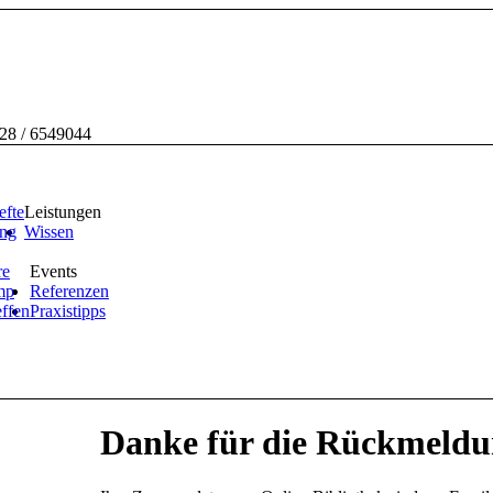
228 / 6549044
efte
Leistungen
ing
Wissen
re
Events
mp
Referenzen
effen
Praxistipps
Danke für die Rückmeldu