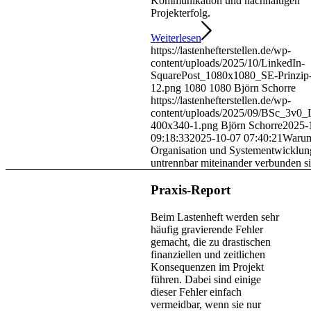
Kommunikation und nachhaltigen
Projekterfolg.
Weiterlesen
https://lastenhefterstellen.de/wp-
content/uploads/2025/10/LinkedIn-
SquarePost_1080x1080_SE-Prinzip
12.png
1080
1080
Björn Schorre
https://lastenhefterstellen.de/wp-
content/uploads/2025/09/BSc_3v0_
400x340-1.png
Björn Schorre
2025-
09:18:33
2025-10-07 07:40:21
Waru
Organisation und Systementwicklun
untrennbar miteinander verbunden s
Praxis-Report
Beim Lastenheft werden sehr
häufig gravierende Fehler
gemacht, die zu drastischen
finanziellen und zeitlichen
Konsequenzen im Projekt
führen. Dabei sind einige
dieser Fehler einfach
vermeidbar, wenn sie nur