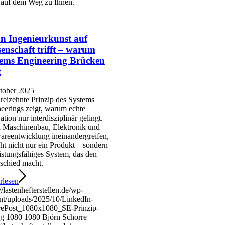
l auf dem Weg zu Ihnen.
n Ingenieurkunst auf
enschaft trifft – warum
tems Engineering Brücken
t
tober 2025
reizehnte Prinzip des Systems
eerings zeigt, warum echte
ation nur interdisziplinär gelingt.
Maschinenbau, Elektronik und
areentwicklung ineinandergreifen,
eht nicht nur ein Produkt – sondern
eistungsfähiges System, das den
schied macht.
rlesen
//lastenhefterstellen.de/wp-
nt/uploads/2025/10/LinkedIn-
rePost_1080x1080_SE-Prinzip-
ng
1080
1080
Björn Schorre