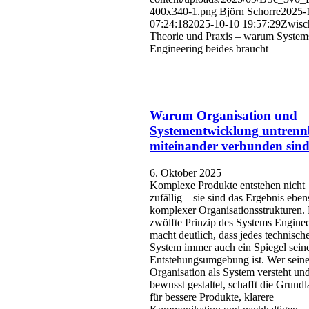
400x340-1.png
Björn Schorre
2025-
07:24:18
2025-10-10 19:57:29
Zwisc
Theorie und Praxis – warum System
Engineering beides braucht
Warum Organisation und
Systementwicklung untrenn
miteinander verbunden sin
6. Oktober 2025
Komplexe Produkte entstehen nicht
zufällig – sie sind das Ergebnis eben
komplexer Organisationsstrukturen.
zwölfte Prinzip des Systems Enginee
macht deutlich, dass jedes technisch
System immer auch ein Spiegel sein
Entstehungsumgebung ist. Wer sein
Organisation als System versteht un
bewusst gestaltet, schafft die Grund
für bessere Produkte, klarere