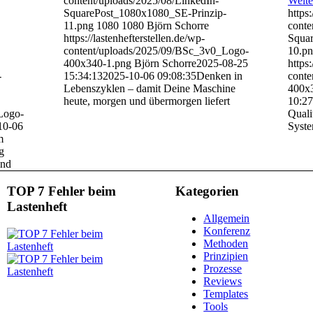
content/uploads/2025/08/LinkedIn-
Weite
SquarePost_1080x1080_SE-Prinzip-
https:
11.png
1080
1080
Björn Schorre
conte
https://lastenhefterstellen.de/wp-
Squa
content/uploads/2025/09/BSc_3v0_Logo-
10.p
400x340-1.png
Björn Schorre
2025-08-25
https:
-
15:34:13
2025-10-06 09:08:35
Denken in
conte
Lebenszyklen – damit Deine Maschine
400x
heute, morgen und übermorgen liefert
10:27
Logo-
Quali
10-06
Syste
m
g
ind
TOP 7 Fehler beim
Kategorien
Lastenheft
Allgemein
Konferenz
Methoden
Prinzipien
Prozesse
Reviews
Templates
Tools