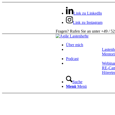
Link zu LinkedIn
Link zu Instagram
Fragen? Rufen Sie an unter +49 / 5
Über mich
Lastenh
Mentor
Podcast
Webina
RE-Ca
Hörertr
Suche
Menü
Menü