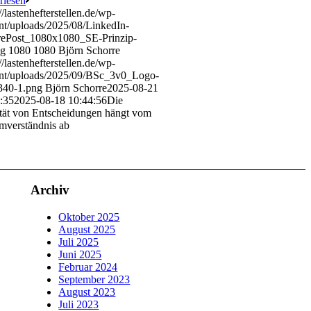
rlesen
//lastenhefterstellen.de/wp-
nt/uploads/2025/08/LinkedIn-
rePost_1080x1080_SE-Prinzip-
ng
1080
1080
Björn Schorre
//lastenhefterstellen.de/wp-
nt/uploads/2025/09/BSc_3v0_Logo-
340-1.png
Björn Schorre
2025-08-21
:35
2025-08-18 10:44:56
Die
tät von Entscheidungen hängt vom
mverständnis ab
Archiv
Oktober 2025
August 2025
Juli 2025
Juni 2025
Februar 2024
September 2023
August 2023
Juli 2023