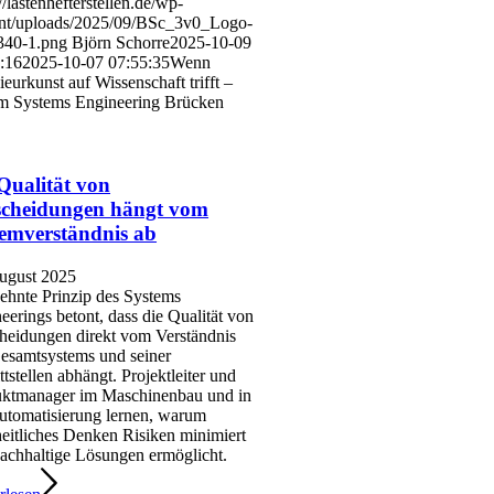
//lastenhefterstellen.de/wp-
nt/uploads/2025/09/BSc_3v0_Logo-
340-1.png
Björn Schorre
2025-10-09
:16
2025-10-07 07:55:35
Wenn
ieurkunst auf Wissenschaft trifft –
m Systems Engineering Brücken
Qualität von
scheidungen hängt vom
emverständnis ab
ugust 2025
ehnte Prinzip des Systems
eerings betont, dass die Qualität von
heidungen direkt vom Verständnis
esamtsystems und seiner
ttstellen abhängt. Projektleiter und
ktmanager im Maschinenbau und in
utomatisierung lernen, warum
eitliches Denken Risiken minimiert
achhaltige Lösungen ermöglicht.