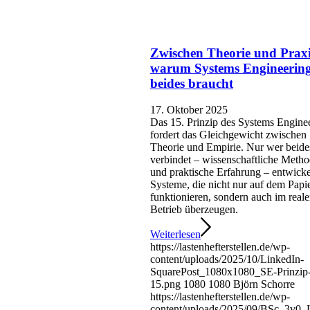
Zwischen Theorie und Praxi
warum Systems Engineerin
beides braucht
17. Oktober 2025
Das 15. Prinzip des Systems Engine
fordert das Gleichgewicht zwischen
Theorie und Empirie. Nur wer beide
verbindet – wissenschaftliche Metho
und praktische Erfahrung – entwicke
Systeme, die nicht nur auf dem Papi
funktionieren, sondern auch im real
Betrieb überzeugen.
Weiterlesen
https://lastenhefterstellen.de/wp-
content/uploads/2025/10/LinkedIn-
SquarePost_1080x1080_SE-Prinzip
15.png
1080
1080
Björn Schorre
https://lastenhefterstellen.de/wp-
content/uploads/2025/09/BSc_3v0_