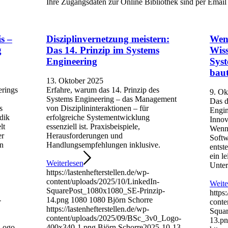
Ihre Zugangsdaten zur Online Bibliothek sind per Emai
s –
Disziplinvernetzung meistern:
Wen
g
Das 14. Prinzip im Systems
Wiss
Engineering
Sys
bau
13. Oktober 2025
erings
Erfahre, warum das 14. Prinzip des
9. Ok
Systems Engineering – das Management
Das d
s
von Disziplininteraktionen – für
Engin
dik
erfolgreiche Systementwicklung
Innov
lt
essenziell ist. Praxisbeispiele,
Wenn 
er
Herausforderungen und
Softw
en
Handlungsempfehlungen inklusive.
entst
ein l
Weiterlesen
Unter
https://lastenhefterstellen.de/wp-
content/uploads/2025/10/LinkedIn-
Weite
SquarePost_1080x1080_SE-Prinzip-
https:
-
14.png
1080
1080
Björn Schorre
conte
https://lastenhefterstellen.de/wp-
Squa
content/uploads/2025/09/BSc_3v0_Logo-
13.p
Logo-
400x340-1.png
Björn Schorre
2025-10-13