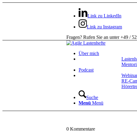
Link zu LinkedIn
Link zu Instagram
Fragen? Rufen Sie an unter +49 / 5
Über mich
Lastenh
Mentor
Podcast
Webina
RE-Ca
Hörertr
Suche
Menü
Menü
0
Kommentare