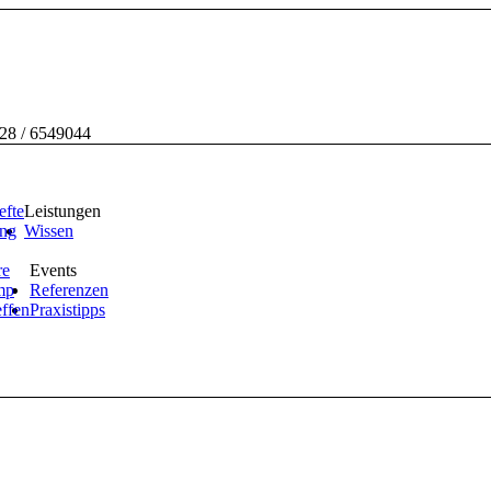
228 / 6549044
efte
Leistungen
ing
Wissen
re
Events
mp
Referenzen
effen
Praxistipps