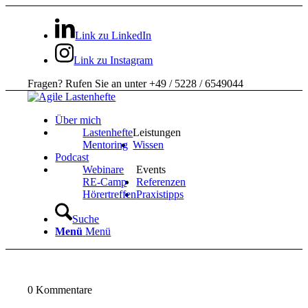
Link zu LinkedIn
Link zu Instagram
Fragen? Rufen Sie an unter +49 / 5228 / 6549044
Über mich
Lastenhefte
Leistungen
Mentoring
Wissen
Podcast
Webinare
Events
RE-Camp
Referenzen
Hörertreffen
Praxistipps
Suche
Menü
Menü
0
Kommentare