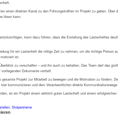
enheft.
ichen einen direkten Kanal zu den Führungskräften im Projekt zu geben. Über d
ne lösen kann.
rücksichtigen, kann dazu führen, dass die Erstellung des Lastenheftes deutli
idung für ein Lastenheft die nötige Zeit zu nehmen, um die richtige Person a
motiviert ist.
n Überblick zu verschaffen – und ihn auch zu behalten. Das Team darf das gr
r vorliegenden Dokumente vertieft.
as gesamte Projekt zur Mitarbeit zu bewegen und die Motivation zu fördern. 
s klar kommunizieren und dem Verantwortlichen direkte Kommunikationswege f
den, ist ein Projekt einem wirklich guten Lastenheft und einem erfolgreiche
stellen
,
Stolpersteine
sieren