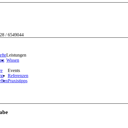
228 / 6549044
efte
Leistungen
ing
Wissen
re
Events
mp
Referenzen
effen
Praxistipps
abe