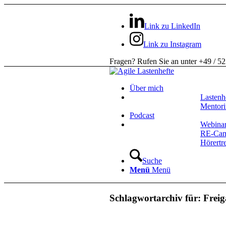
Link zu LinkedIn
Link zu Instagram
Fragen? Rufen Sie an unter +49 / 5
Über mich
Lastenh
Mentor
Podcast
Webina
RE-Ca
Hörertr
Suche
Menü
Menü
Schlagwortarchiv für:
Freig