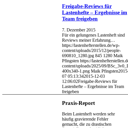
Freigabe-Reviews für
Lastenhefte – Ergebnisse im
Team freigeben
7. Dezember 2015
Für ein gelungenes Lastenheft sind
Reviews meiner Erfahrung…
https://lastenhefterstellen.de/wp-
content/uploads/2015/12/people-
690810_1280.jpg
845
1280
Maik
Pfingsten
https://lastenhefterstellen.
content/uploads/2025/09/BSc_3v0_
400x340-1.png
Maik Pfingsten
2015
07 05:13:34
2015-12-03
12:06:02
Freigabe-Reviews für
Lastenhefte – Ergebnisse im Team
freigeben
Praxis-Report
Beim Lastenheft werden sehr
häufig gravierende Fehler
gemacht, die zu drastischen