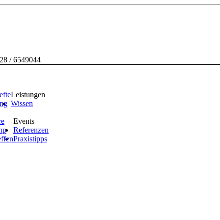
228 / 6549044
efte
Leistungen
ing
Wissen
re
Events
mp
Referenzen
effen
Praxistipps