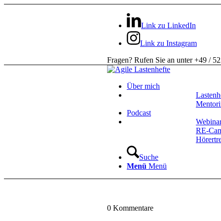
Link zu LinkedIn
Link zu Instagram
Fragen? Rufen Sie an unter +49 / 5
Über mich
Lastenh
Mentor
Podcast
Webina
RE-Ca
Hörertr
Suche
Menü
Menü
0
Kommentare