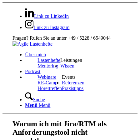
Link zu LinkedIn
Link zu Instagram
Fragen? Rufen Sie an unter +49 / 5228 / 6549044
Über mich
Lastenhefte
Leistungen
Mentoring
Wissen
Podcast
Webinare
Events
RE-Camp
Referenzen
Hörertreffen
Praxistipps
Suche
Menü
Menü
Warum ich mit Jira/RTM als
Anforderungstool nicht