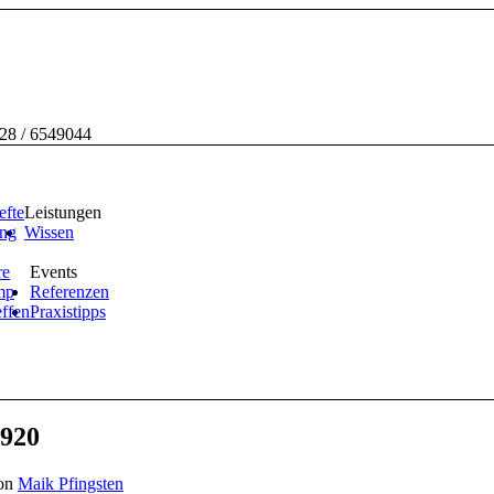
228 / 6549044
efte
Leistungen
ing
Wissen
re
Events
mp
Referenzen
effen
Praxistipps
1920
on
Maik Pfingsten