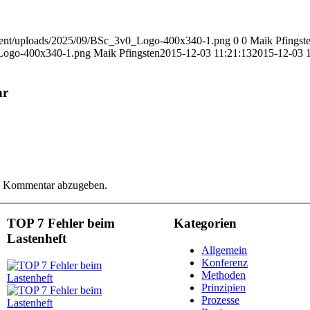
content/uploads/2025/09/BSc_3v0_Logo-400x340-1.png
0
0
Maik Pfingst
_Logo-400x340-1.png
Maik Pfingsten
2015-12-03 11:21:13
2015-12-03 1
ar
n Kommentar abzugeben.
TOP 7 Fehler beim
Kategorien
Lastenheft
Allgemein
Konferenz
Methoden
Prinzipien
Prozesse