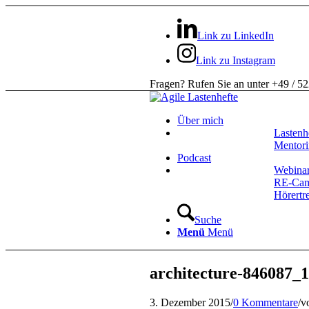
Link zu LinkedIn
Link zu Instagram
Fragen? Rufen Sie an unter +49 / 5
Über mich
Lastenh
Mentor
Podcast
Webina
RE-Ca
Hörertr
Suche
Menü
Menü
architecture-846087_
3. Dezember 2015
/
0 Kommentare
/
v