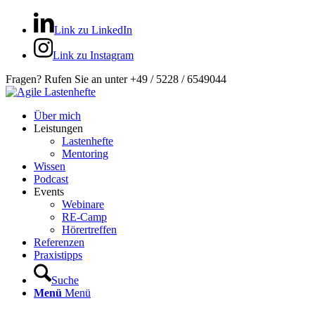
Link zu LinkedIn
Link zu Instagram
Fragen? Rufen Sie an unter +49 / 5228 / 6549044
Über mich
Leistungen
Lastenhefte
Mentoring
Wissen
Podcast
Events
Webinare
RE-Camp
Hörertreffen
Referenzen
Praxistipps
Suche
Menü
Menü